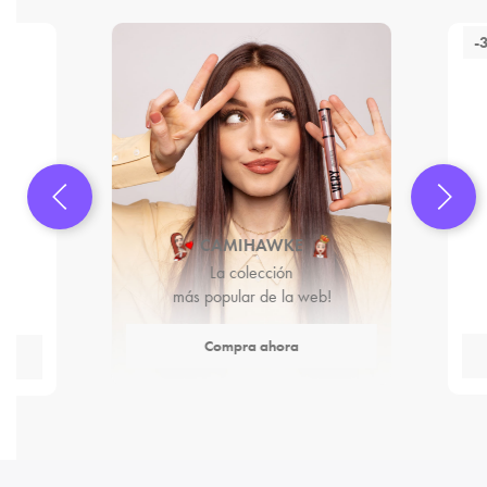
-
CAMIHAWKE
La colección
más popular de la web!
Compra ahora