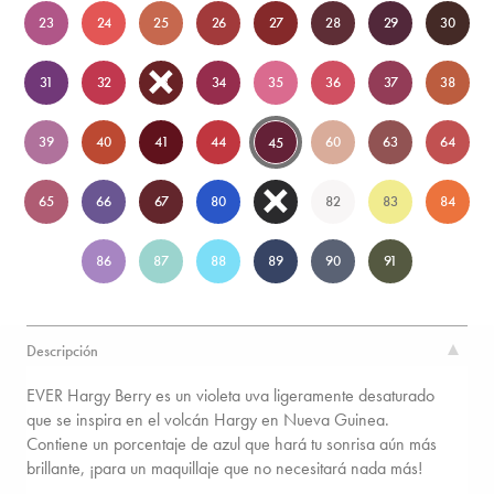
23
24
25
26
27
28
29
30
31
32
33
34
35
36
37
38
39
40
41
44
60
63
64
45
65
66
67
80
81
82
83
84
86
87
88
89
90
91
Descripción
EVER Hargy Berry es un violeta uva ligeramente desaturado
que se inspira en el volcán Hargy en Nueva Guinea.
Contiene un porcentaje de azul que hará tu sonrisa aún más
brillante, ¡para un maquillaje que no necesitará nada más!