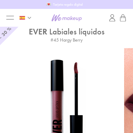
Tarjeta regalo digital
keyboard_arrow_down
toggle
%
EVER
Labiales líquidos
30
-
#
45
Hargy Berry
menu