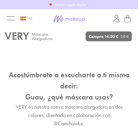
Completa el WeTest
keyboard_arrow_down
toggle
VERY
Máscara
Compra
14.00 €
20 €
Alargadora
menu
Acostúmbrate a escucharte a ti misma
decir:
Guau, ¿qué máscara usas?
VERY es nuestra nueva máscara alargadora en dos
colores, diseñada en colaboración con
@Camihawke.