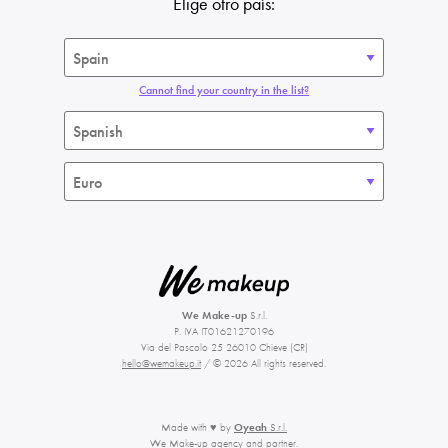
Elige otro país:
Cannot find your country in the list?
We Make-up
S.r.l.
P. IVA IT01621270196
Via del Pascolo 25 26010 Chieve (CR)
hello@wemakeup.it
/ © 2026 All rights reserved.
Made with ♥ by
Oyeah
S.r.l.
We Make-up agency and partner.