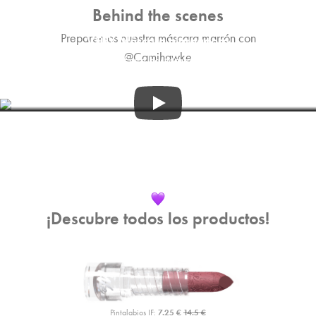
Behind the scenes
Preparemos nuestra máscara marrón con
VERY Máscara alargadora
@Camihawke
Entre bastidores
1:30
¡Descubre todos los productos!
Pintalabios IF:
7.25 €
14.5 €