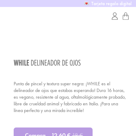
Tarjeta regalo digital
WHILE
DELINEADOR DE OJOS
Punta de pincel y textura super negra: ¡WHILE es el
delineador de ojos que estabas esperando! Dura 16 horas,
es vegano, resistente al agua, oftalmológicamente probado,
libre de crueldad animal y fabricado en Italia. ¡Para una
línea perfecta y una mirada increíble!
Compra
12.60
€
18
€