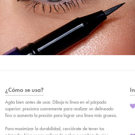
¿Cómo se usa?
I
Agita bien antes de usar. Dibuja tu línea en el párpado
superior: presiona suavemente para realizar un delineado
fino o aumenta la presión para lograr una línea más gruesa.
Para maximizar la durabilidad, cerciórate de tener tus