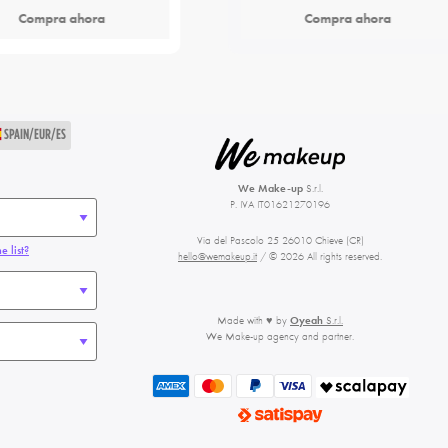
Compra ahora
Compra ahora
SPAIN/EUR/ES
We Make-up
S.r.l.
P. IVA IT01621270196
Via del Pascolo 25 26010 Chieve (CR)
e list?
hello@wemakeup.it
/ © 2026 All rights reserved.
Made with ♥ by
Oyeah
S.r.l.
We Make-up agency and partner.