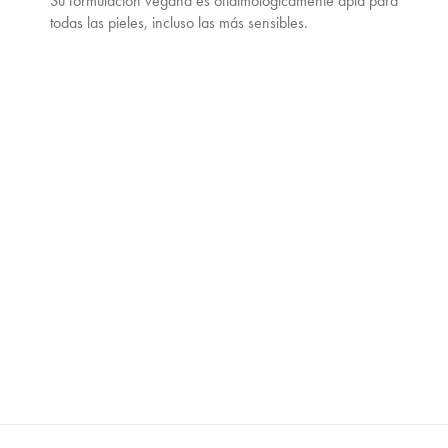
Su formulación vegana es oftalmológicamente apta para
todas las pieles, incluso las más sensibles.