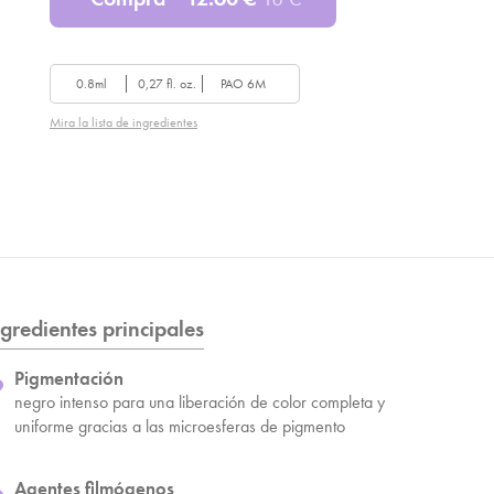
0.8ml
0,27 fl. oz.
PAO 6M
Mira la lista de ingredientes
ngredientes principales
Pigmentación
negro intenso para una liberación de color completa y
uniforme gracias a las microesferas de pigmento
Agentes filmógenos