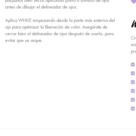
párpados bien secos aplicando polvo o sombra de ojos
antes de dibujar el delineador de ojos.
Aplica WHILE empezando desde la parte más externa del
ojo para optimizar la liberación de color. Asegúrate de
cerrar bien el delineador de ojos después de usarlo, para
Cr
evitar que se seque.
mi
pr