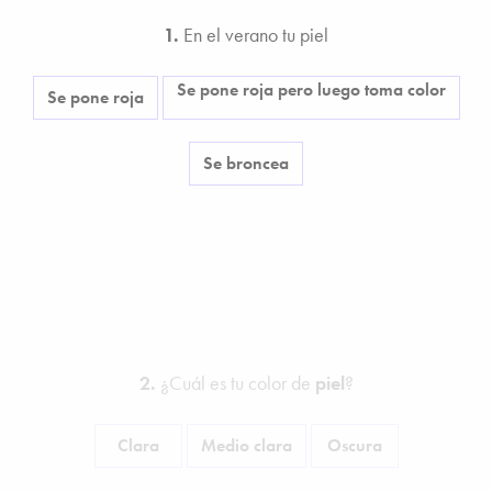
1.
En el verano tu piel
Se pone roja pero luego toma color
Se pone roja
Se broncea
2.
¿Cuál es tu color de
piel
?
Clara
Medio clara
Oscura