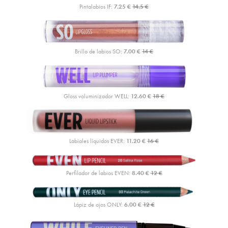
Pintalabios IF:
7.25 €
14.5 €
Brillo de labios SO:
7.00 €
14 €
Gloss voluminizador WELL:
12.60 €
18 €
Labiales líquidos EVER:
11.20 €
16 €
Perfilador de labios EVEN:
8.40 €
12 €
Lápiz de ojos ONLY:
6.00 €
12 €