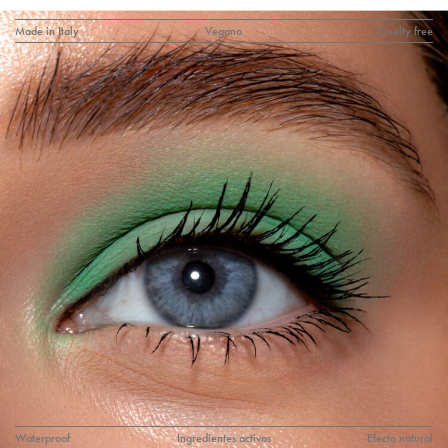
Made in Italy
Vegano
Cruelty free
Waterproof
Ingredientes activos
Efecto natural