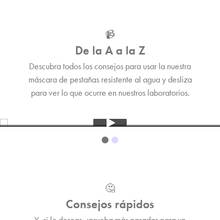
📹
De la A a la Z
Descubra todos los consejos para usar la nuestra
Tips&Tricks
máscara de pestañas resistente al agua y desliza
¡Descubre más en SINCE Máscara resistente al agua!
para ver lo que ocurre en nuestros laboratorios.
3:00
🤔
Consejos rápidos
Y, si lo deseas, ¡prueba más pasadas para un