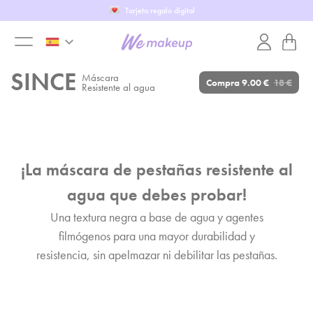
Completa el WeTest
keyboard_arrow_down
toggle
SINCE
Máscara
Compra
9.00 €
18 €
Resistente al agua
menu
¡La máscara de pestañas resistente al
agua que debes probar!
Una textura negra a base de agua y agentes
filmógenos para una mayor durabilidad y
resistencia, sin apelmazar ni debilitar las pestañas.