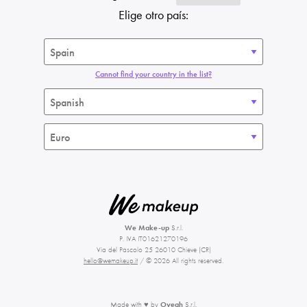
Elige otro país:
Cannot find your country in the list?
We Make-up
S.r.l.
P. IVA IT01621270196
Via del Pascolo 25 26010 Chieve (CR)
hello@wemakeup.it
/ © 2026 All rights reserved.
Made with ♥ by
Oyeah
S.r.l.