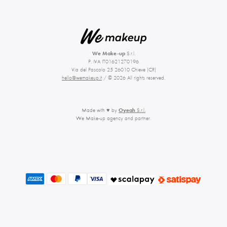
We Make-up
S.r.l.
P. IVA IT01621270196
Via del Pascolo 25 26010 Chieve (CR)
hello@wemakeup.it
/ © 2026 All rights reserved.
Made with ♥ by
Oyeah
S.r.l.
We Make-up agency and partner.