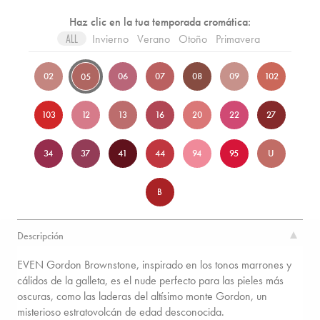
Haz clic en la tua temporada cromática:
Invierno
Verano
Otoño
Primavera
ALL
02
06
07
08
09
102
05
103
12
13
16
20
22
27
34
37
41
44
94
95
U
B
Descripción
EVEN Gordon Brownstone, inspirado en los tonos marrones y
cálidos de la galleta, es el nude perfecto para las pieles más
oscuras, como las laderas del altísimo monte Gordon, un
misterioso estratovolcán de edad desconocida.