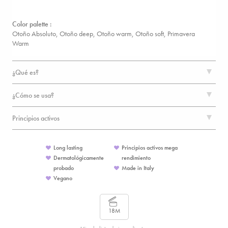
Color palette :
Otoño Absoluto, Otoño deep, Otoño warm, Otoño soft,
Primavera
Warm
¿Qué es?
¿Cómo se usa?
Principios activos
Long lasting
Principios activos mega
Dermatológicamente
rendimiento
probado
Made in Italy
Vegano
18M