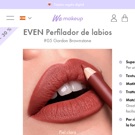
Tarjeta regalo digital
keyboard_arrow_down
toggle
%
EVEN
Perfilador de labios
30
-
#
05
Gordon Brownstone
menu
Piel clara