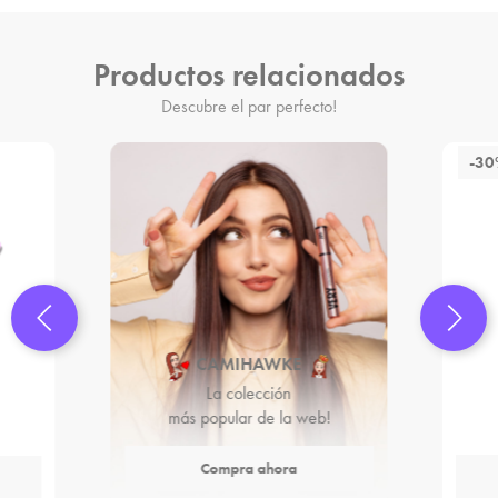
Productos relacionados
Descubre el par perfecto!
-3
CAMIHAWKE
La colección
más popular de la web!
Compra ahora