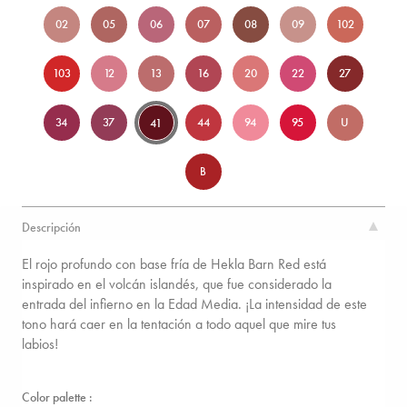
02
05
06
07
08
09
102
103
12
13
16
20
22
27
34
37
44
94
95
U
41
B
Descripción
El rojo profundo con base fría de Hekla Barn Red está
inspirado en el volcán islandés, que fue considerado la
entrada del infierno en la Edad Media. ¡La intensidad de este
tono hará caer en la tentación a todo aquel que mire tus
labios!
Color palette :