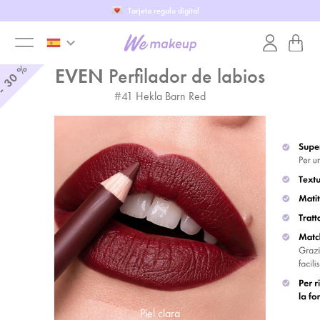
Tarjeta regalo digital
keyboard_arrow_down
toggle
%
EVEN
Perfilador de labios
30
-
#
41
Hekla Barn Red
menu
Piel clara