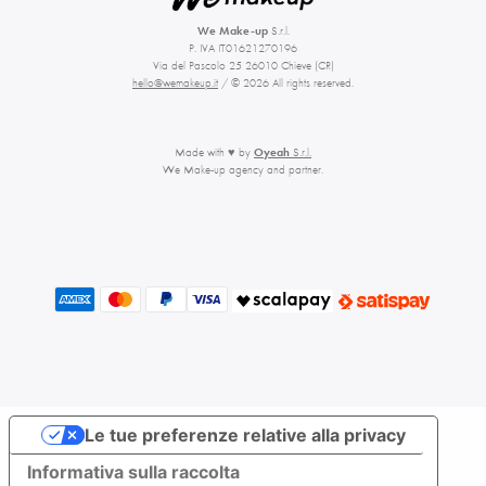
We Make-up
S.r.l.
P. IVA IT01621270196
Via del Pascolo 25 26010 Chieve (CR)
hello@wemakeup.it
/ © 2026 All rights reserved.
Made with ♥ by
Oyeah
S.r.l.
We Make-up agency and partner.
Le tue preferenze relative alla privacy
Informativa sulla raccolta