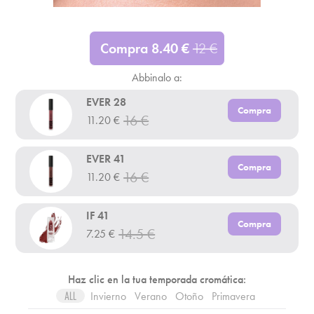
Compra
8.40
€
12
€
Abbinalo a:
EVER 28
Compra
16
€
11.20
€
EVER 41
Compra
16
€
11.20
€
IF 41
Compra
14.5
€
7.25
€
Haz clic en la tua temporada cromática:
Invierno
Verano
Otoño
Primavera
ALL