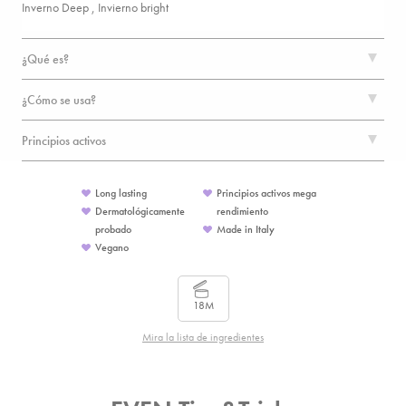
Inverno Deep , Invierno bright
¿Qué es?
¿Cómo se usa?
Principios activos
Long lasting
Principios activos mega
Dermatológicamente
rendimiento
probado
Made in Italy
Vegano
18M
Mira la lista de ingredientes