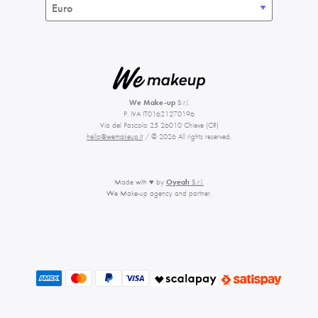
We Make-up
S.r.l.
P. IVA IT01621270196
Via del Pascolo 25 26010 Chieve (CR)
hello@wemakeup.it
/ © 2026 All rights reserved.
Made with ♥ by
Oyeah
S.r.l.
We Make-up agency and partner.