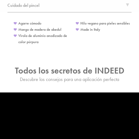
Cuidado del pincel
Agarre cómodo
Hilo vegano para pieles sensibles
Mango de madera de abedul
Made in Italy
Virola de aluminio anodizado de
color púrpura
Todos los secretos de INDEED
Descubre los consejos para una aplicación perfecta