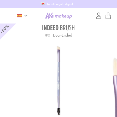
Tarjeta regalo digital
keyboard_arrow_down
toggle
-50%
INDEED
BRUSH
#
01
Dual-Ended
menu