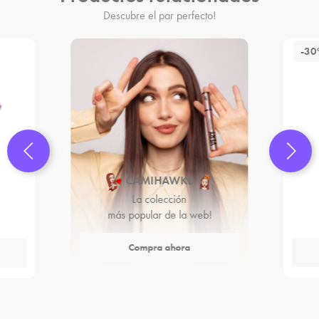
Descubre el par perfecto!
-3
CAMIHAWKE
La colección
más popular de la web!
Compra ahora