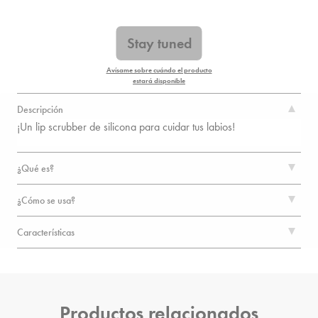
Stay tuned
Avísame sobre cuándo el producto
estará disponible
Descripción
¡Un lip scrubber de silicona para cuidar tus labios!
¿Qué es?
¿Cómo se usa?
Características
Productos relacionados