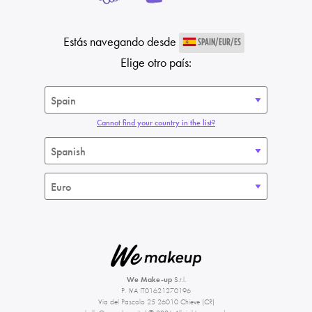
Estás navegando desde
SPAIN/EUR/ES
Elige otro país:
Cannot find your country in the list?
We Make-up
S.r.l.
P. IVA IT01621270196
Via del Pascolo 25 26010 Chieve (CR)