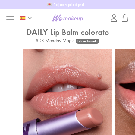
Tarjeta regalo digital
keyboard_arrow_down
toggle
DAILY
Lip Balm colorato
#
03
Monday Magic
Edición limitada
menu