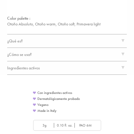
Color palette :
Otoño Absoluto, Otoño warm, Otoño soft,
Primavera light
¿Qué es?
¿Cómo se usa?
Ingredientes activos
Con ingredientes activos
Dermatológicamente probado
Vegano
Made in Italy
3g
0.10 fl. oz.
PAO 6M