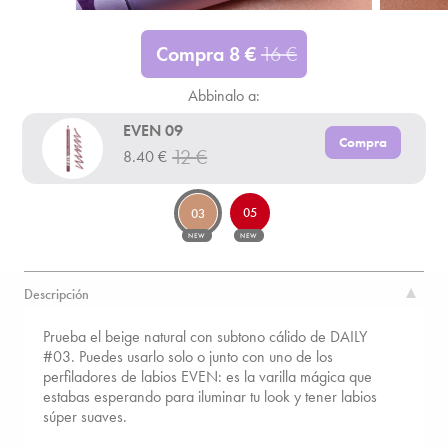
Compra
8
€
16
€
Abbinalo a:
EVEN 09
Compra
12
€
8.40
€
05
03
NEW
NEW
Descripción
Prueba el beige natural con subtono cálido de DAILY
#03. Puedes usarlo solo o junto con uno de los
perfiladores de labios EVEN: es la varilla mágica que
estabas esperando para iluminar tu look y tener labios
súper suaves.