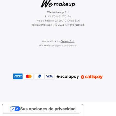
We Make-up
S.r.l.
P. IVA IT01621270196
Via del Pascolo 25 26010 Chieve (CR)
hello@wemakeup.it
/ © 2026 All rights reserved.
Made with ♥ by
Oyeah
S.r.l.
We Make-up agency and partner.
Sus opciones de privacidad