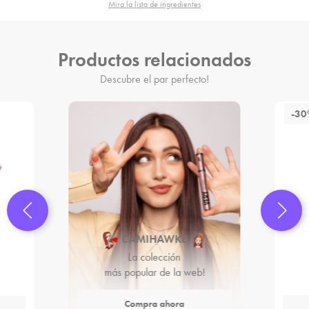
Mira la lista de ingredientes
Productos relacionados
Descubre el par perfecto!
-3
CAMIHAWKE
La colección
más popular de la web!
Compra ahora