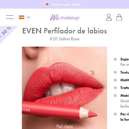
Tarjeta regalo digital
keyboard_arrow_down
toggle
%
EVEN
Perfilador de labios
30
-
#
20
Salina Rose
menu
Piel clara