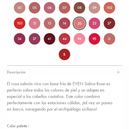
02
05
06
07
08
09
102
103
12
13
16
22
27
20
34
37
41
44
94
95
U
B
Descripción
El rosa salmón vivo con base fría de EVEN Salina Rose es
perfecto sobre todos los colores de piel y se adapta en
especial a los cabellos castaños. Este color combina
perfectamente con las estaciones cálidas, ¡tal vez un paseo
en barco, navegando por el archipiélago siciliano!
Color palette :