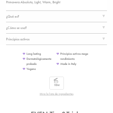
Primavera Absoluta, Light, Warm, Bright
¿Qué es?
¿Cómo se usa?
Principios activos
Long lasting
Principios activos mega
Dermatológicamente
rendimiento
probado
Made in Italy
Vegano
18M
Mira la lista de ingredientes