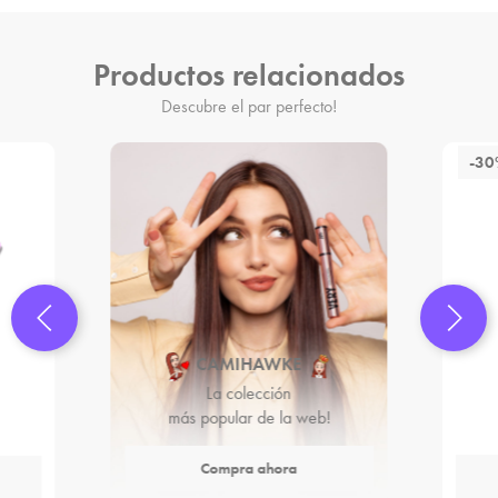
Productos relacionados
Descubre el par perfecto!
-3
CAMIHAWKE
La colección
más popular de la web!
Compra ahora