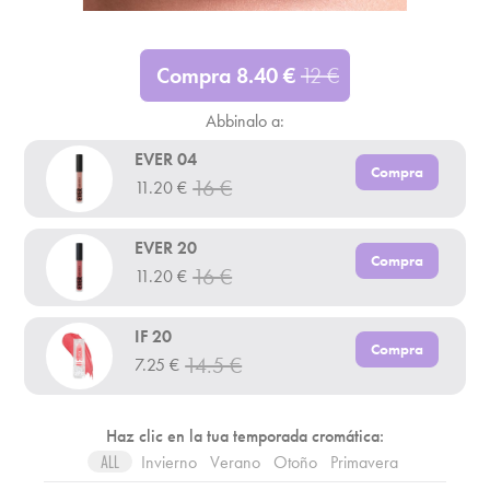
Compra
8.40
€
12
€
Abbinalo a:
EVER 04
Compra
16
€
11.20
€
EVER 20
Compra
16
€
11.20
€
IF 20
Compra
14.5
€
7.25
€
Haz clic en la tua temporada cromática:
Invierno
Verano
Otoño
Primavera
ALL