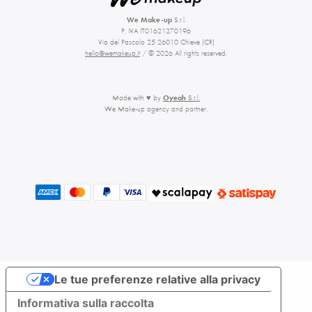
We Make-up
S.r.l.
P. IVA IT01621270196
Via del Pascolo 25 26010 Chieve (CR)
hello@wemakeup.it
/ © 2026 All rights reserved.
Made with ♥ by
Oyeah
S.r.l.
We Make-up agency and partner.
Le tue preferenze relative alla privacy
Informativa sulla raccolta