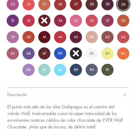
23
24
25
26
27
28
29
30
31
32
33
34
35
36
37
38
39
40
41
44
45
60
63
64
65
66
67
80
81
82
83
84
86
87
88
89
90
91
Descripción
El punto más alto de las islas Galápagos es el camino del
volcán Wolf. Inalcanzable como la súper intensidad de los
envolventes matices cálidos de color chocolate de EVER Wolf
Chocolate. ¡Más que de locura, de delirio total!