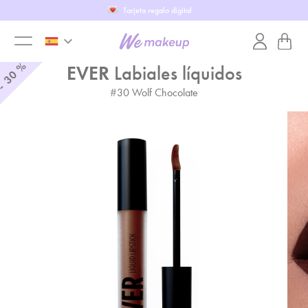
Tarjeta regalo digital
keyboard_arrow_down
toggle
%
EVER
Labiales líquidos
30
-
#
30
Wolf Chocolate
menu