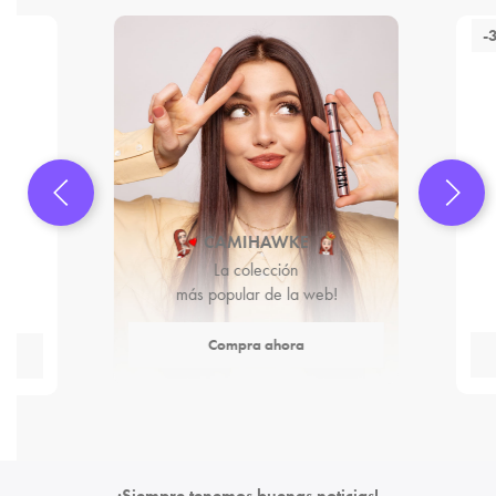
-
CAMIHAWKE
La colección
más popular de la web!
Compra ahora
¡Siempre tenemos buenas noticias!