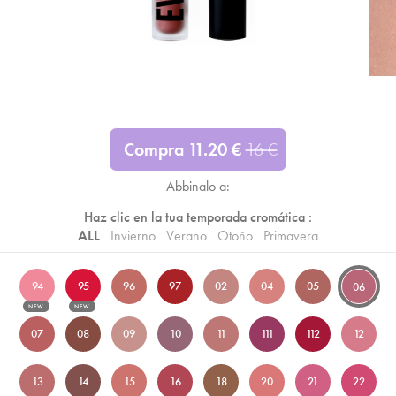
Compra
11.20
€
16
€
Abbinalo a:
Haz clic en la tua temporada cromática :
ALL
Invierno
Verano
Otoño
Primavera
94
95
96
97
02
04
05
06
NEW
NEW
07
08
09
10
11
111
112
12
13
14
15
16
18
20
21
22