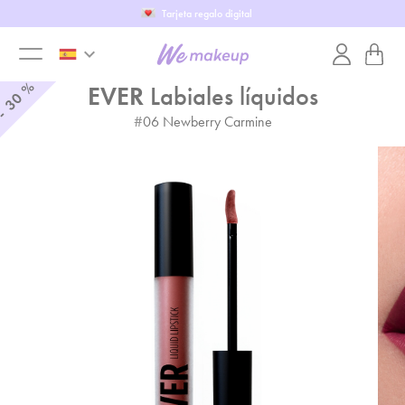
Tarjeta regalo digital
keyboard_arrow_down
toggle
%
EVER
Labiales líquidos
30
-
#
06
Newberry Carmine
menu