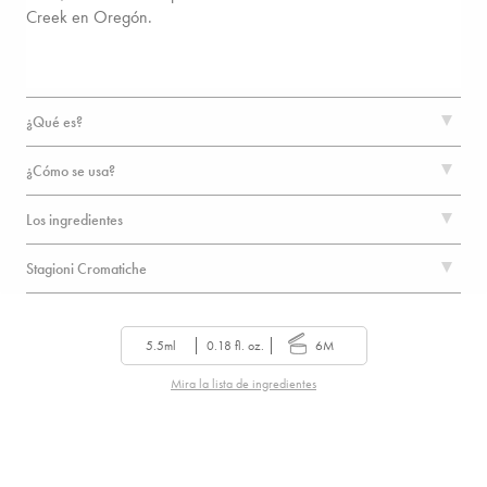
Creek en Oregón.
¿Qué es?
¿Cómo se usa?
Los ingredientes
Stagioni Cromatiche
5.5ml
0.18 fl. oz.
6M
Mira la lista de ingredientes