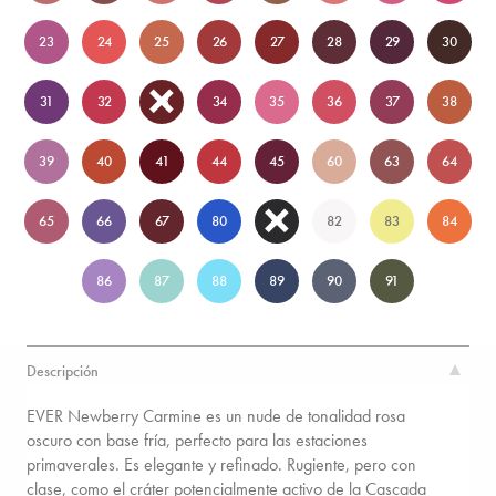
23
24
25
26
27
28
29
30
31
32
33
34
35
36
37
38
39
40
41
44
45
60
63
64
65
66
67
80
81
82
83
84
86
87
88
89
90
91
Descripción
EVER Newberry Carmine es un nude de tonalidad rosa
oscuro con base fría, perfecto para las estaciones
primaverales. Es elegante y refinado. Rugiente, pero con
clase, como el cráter potencialmente activo de la Cascada