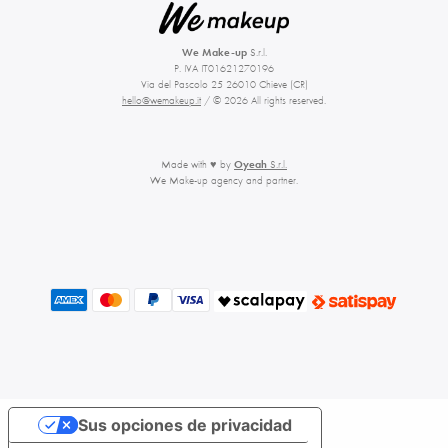
We Make-up
S.r.l.
P. IVA IT01621270196
Via del Pascolo 25 26010 Chieve (CR)
hello@wemakeup.it
/ © 2026 All rights reserved.
Made with ♥ by
Oyeah
S.r.l.
We Make-up agency and partner.
Sus opciones de privacidad