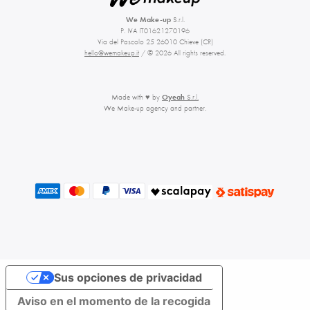
We Make-up
S.r.l.
P. IVA IT01621270196
Via del Pascolo 25 26010 Chieve (CR)
hello@wemakeup.it
/ © 2026 All rights reserved.
Made with ♥ by
Oyeah
S.r.l.
We Make-up agency and partner.
Sus opciones de privacidad
Aviso en el momento de la recogida