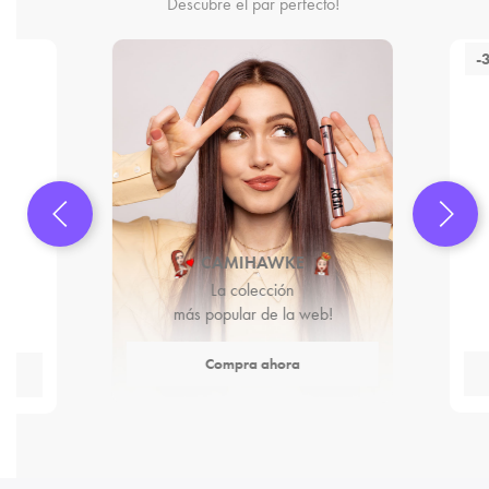
Descubre el par perfecto!
-
CAMIHAWKE
La colección
más popular de la web!
Compra ahora