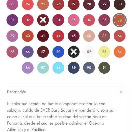
23
24
25
26
27
28
29
30
31
32
33
34
35
36
37
38
39
40
41
44
45
60
63
64
65
66
67
80
81
82
83
84
86
87
88
89
90
91
Descripción
El color melocotón de fuerte componente amarillo con
subtono cálido de EVER Barú Squash encenderá tu sonrisa
como el sol que brilla sobre la cima del volcán Barú en
Panamá, desde el cual es posible admirar el Océano
Atlántico y el Pacífico.