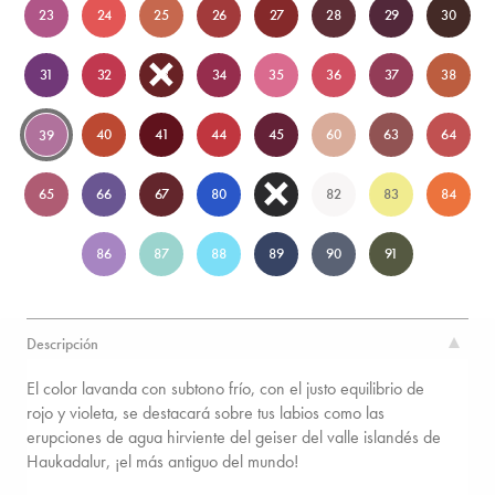
23
24
25
26
27
28
29
30
31
32
33
34
35
36
37
38
40
41
44
45
60
63
64
39
65
66
67
80
81
82
83
84
86
87
88
89
90
91
Descripción
El color lavanda con subtono frío, con el justo equilibrio de
rojo y violeta, se destacará sobre tus labios como las
erupciones de agua hirviente del geiser del valle islandés de
Haukadalur, ¡el más antiguo del mundo!