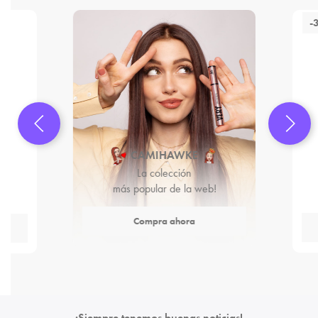
-
CAMIHAWKE
La colección
más popular de la web!
Compra ahora
¡Siempre tenemos buenas noticias!