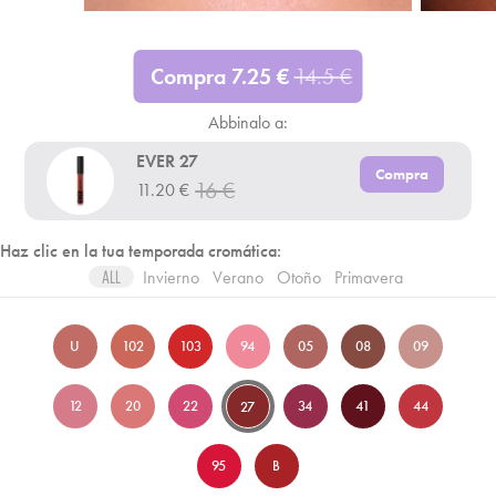
Compra
7.25
€
14.5
€
Abbinalo a:
EVER 27
Compra
16
€
11.20
€
Haz clic en la tua temporada cromática:
Invierno
Verano
Otoño
Primavera
ALL
U
102
103
94
05
08
09
12
20
22
34
41
44
27
95
B