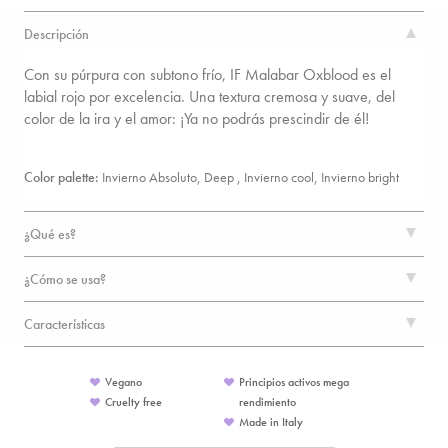
Descripción
Con su púrpura con subtono frío, IF Malabar Oxblood es el
labial rojo por excelencia. Una textura cremosa y suave, del
color de la ira y el amor: ¡Ya no podrás prescindir de él!
Color palette:
Invierno Absoluto, Deep , Invierno cool, Invierno bright
¿Qué es?
¿Cómo se usa?
Características
Vegano
Principios activos mega
Cruelty free
rendimiento
Made in Italy