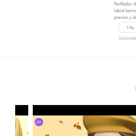
Perfilador d
labial barra
preciso y de
3.8g
Mira la list