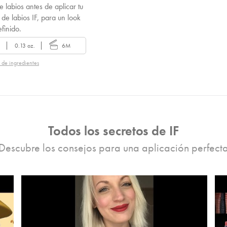
e labios antes de aplicar tu
 de labios IF, para un look
finido.
0.13 oz.
6M
a de ingredientes
Todos los secretos de IF
Descubre los consejos para una aplicación perfect