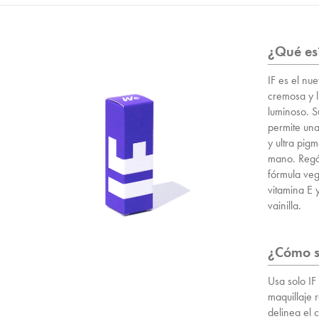
¿Qué es
IF es el nue
cremosa y 
luminoso. S
permite una
y ultra pig
mano. Regál
fórmula ve
vitamina E 
vainilla.
¿Cómo s
Usa solo IF
maquillaje 
delinea el