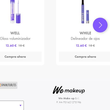
WELL
WHILE
Gloss voluminizador
Delineador de ojos
12.60 €
18 €
12.60 €
18 €
Compra ahora
Compra ahora
SPAIN/EUR/ES
We Make-up
S.r.l.
P. IVA IT01621270196