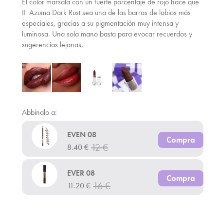
El color marsala con un fuerte porcentaje de rojo hace que
IF Azuma Dark Rust sea una de las barras de labios más
especiales, gracias a su pigmentación muy intensa y
luminosa. Una sola mano basta para evocar recuerdos y
sugerencias lejanas.
Abbinalo a:
EVEN 08
Compra
12
€
8.40
€
EVER 08
Compra
16
€
11.20
€