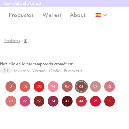
Completa el WeTest
Productos
WeTest
About
keyboard_arrow_down
Productos
>
IF
Haz clic en la tua temporada cromática:
Invierno
Verano
Otoño
Primavera
ALL
U
102
103
94
05
09
12
08
20
22
27
34
41
44
95
B