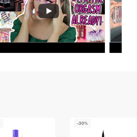
%
-30%