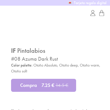
Tarjeta regalo digital
IF
Pintalabios
#
08
Azuma Dark Rust
Color palette:
Otoño Absoluto, Otoño deep, Otoño warm,
Otoño soft
Compra
7.25
€
14.5
€