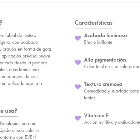
?
Características
vo labial de textura
Acabado luminoso
ligera, con acabado
Efecto brillante
u crayón en forma de gota
 aplicación precisa, suave
Alta pigmentación
mentada desde la primera
Color total en una sola pasa
ale a tus labios una
gan enriquecida con
y un delicado aroma a
Textura cremosa
Comodidad y suavidad para 
labios
e usa?
Vitamina E
Acción nutritiva y antioxidant
 Pintalabios para un
rápido a todo color o
 contorno con EVEN