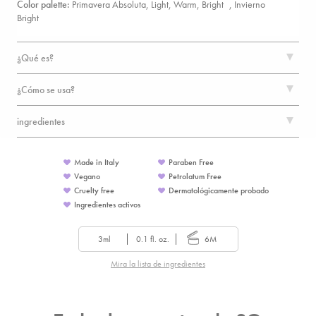
Color palette:
Primavera Absoluta, Light, Warm, Bright ,
Invierno
Bright
¿Qué es?
¿Cómo se usa?
ingredientes
Made in Italy
Paraben Free
Vegano
Petrolatum Free
Cruelty free
Dermatológicamente probado
Ingredientes activos
3ml
0.1 fl. oz.
6M
Mira la lista de ingredientes