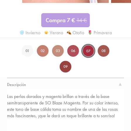
Compra
7
€
14
€
Invierno
Verano
Otoño
Primavera
01
02
03
06
08
07
09
Descripción
Las perlas doradas y magenta brillan a través de la base
semitransparente de SO Blaze Magenta. Por su color intenso,
este tono de base cálida toma su nombre de una de las rosas
más fascinantes, ¡que le dará un toque brillante a tu sonrisa!