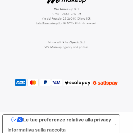
We Make-up
S.r.l.
P. IVA IT01621270196
Via del Pascolo 25 26010 Chieve (CR)
hello@wemakeup.it
/ © 2026 All rights reserved.
Made with ♥ by
Oyeah
S.r.l.
We Make-up agency and partner.
Le tue preferenze relative alla privacy
Informativa sulla raccolta