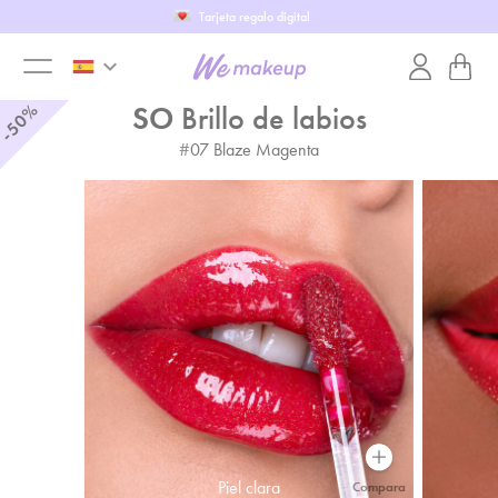
Tarjeta regalo digital
keyboard_arrow_down
toggle
%
SO
Brillo de labios
50
-
#
07
Blaze Magenta
menu
Piel clara
Compara