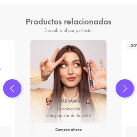
Productos relacionados
Descubre el par perfecto!
-3
CAMIHAWKE
La colección
más popular de la web!
Compra ahora