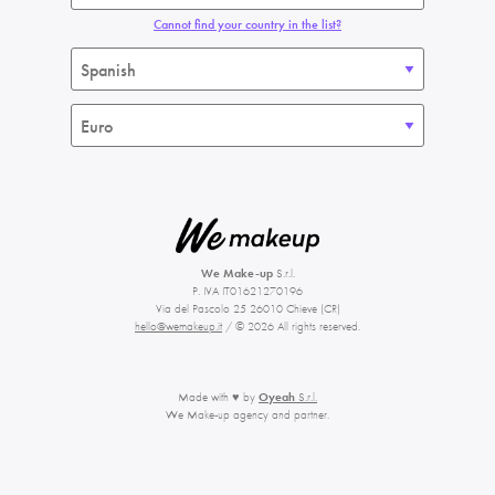
Cannot find your country in the list?
We Make-up
S.r.l.
P. IVA IT01621270196
Via del Pascolo 25 26010 Chieve (CR)
hello@wemakeup.it
/ © 2026 All rights reserved.
Made with ♥ by
Oyeah
S.r.l.
We Make-up agency and partner.