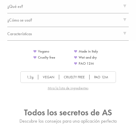
¿Qué es?
¿Cómo se usa?
Características
Vegano
Made in Italy
Cruelty free
Wet and dry
PAO
12
M
1,2g
VEGAN
CRUELTY FREE
PAO
12
M
Mira la lista de ingredientes
Todos los secretos de AS
Descubre los consejos para una aplicación perfecta