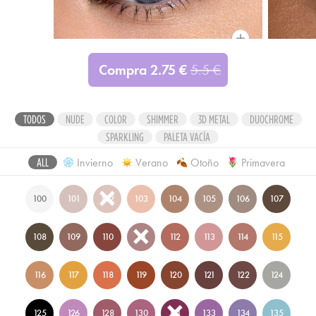
Compara
Compra
2.75
€
5.5
€
TODOS
NUDE
COLOR
SHIMMER
3D METAL
DUOCHROME
SPARKLING
PALETA VACÍA
Invierno
Verano
Otoño
Primavera
ALL
100
101
102
103
104
105
106
107
108
109
110
111
112
113
114
115
116
117
118
119
120
121
122
124
125
126
128
130
131
133
134
135