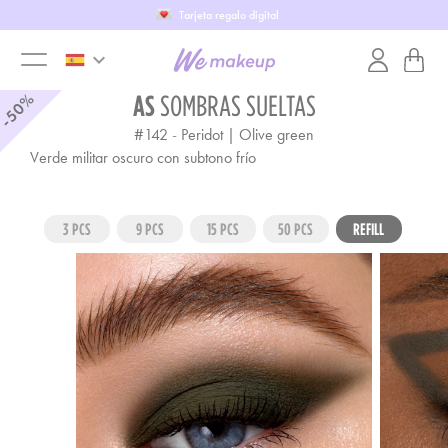
Tarjeta regalo digital
keyboard_arrow_down
toggle
-50%
AS
SOMBRAS SUELTAS
#142
-
Peridot | Olive green
menu
Verde militar oscuro con subtono frío
3 PCS
9 PCS
15 PCS
50 PCS
REFILL