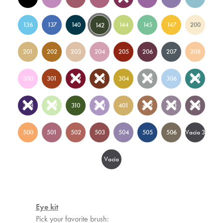
136
137
140
144
145
147
200
142
201
202
203
204
205
206
207
208
300
301
302
303
304
305
306
307
308
309
310
400
401
402
403
404
500
501
502
503
504
505
506
Vacía 3
Vacía
15
Eye kit
Pick your favorite brush: