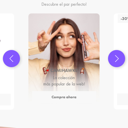
Descubre el par perfecto!
-3
CAMIHAWKE
La colección
más popular de la web!
Compra ahora