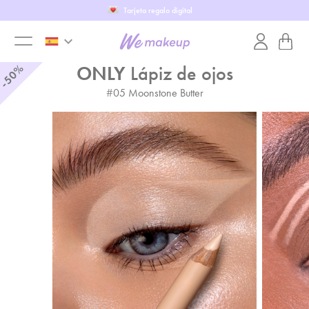
Tarjeta regalo digital
keyboard_arrow_down
toggle
-50%
ONLY
Lápiz de ojos
#
05
Moonstone Butter
menu