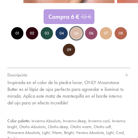
Compra
6
€
12
€
01
02
03
04
06
07
08
05
09
Descripción
Inspirada en el color de la piedra lunar, ONLY Moonstone
Butter es el lápiz de ojos perfecto para agrandar e iluminar tu
mirada. Aplica este matiz de mantequilla en el borde interno
del ojo para un efecto increíble!
Color palette:
Invierno Absoluto, Invierno deep, Invierno cool, Invierno
bright,
Otoño Absoluto, Otoño deep, Otoño warm, Otoño soft,
Primavera Absoluta, Light, Warm, Bright,
Verano Absoluta, Light, Cool,