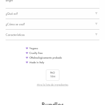
Bright
¿Qué es?
¿Cómo se usa?
Características
Vegano
Cruelty free
Oftalmológicamente probado
Made in Italy
PAO
18M
Mira la lista de ingredientes
Bundles