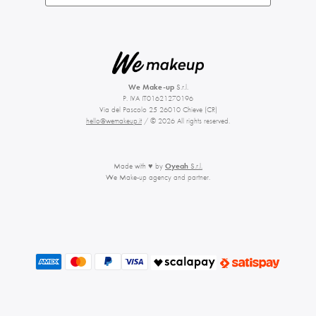
We Make-up
S.r.l.
P. IVA IT01621270196
Via del Pascolo 25 26010 Chieve (CR)
hello@wemakeup.it
/ © 2026 All rights reserved.
Made with ♥ by
Oyeah
S.r.l.
We Make-up agency and partner.