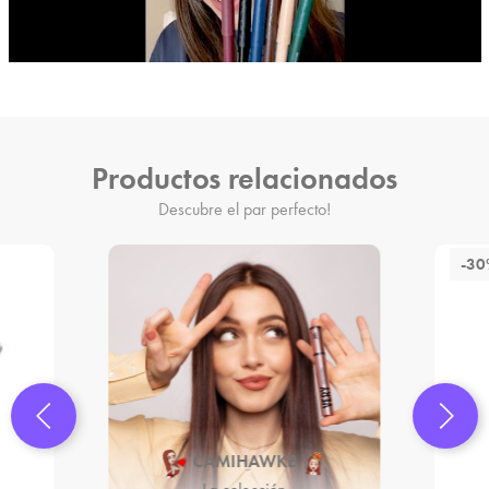
Productos relacionados
Descubre el par perfecto!
-3
CAMIHAWKE