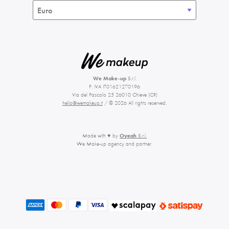
We Make-up
S.r.l.
P. IVA IT01621270196
Via del Pascolo 25 26010 Chieve (CR)
hello@wemakeup.it
/ © 2026 All rights reserved.
Made with ♥ by
Oyeah
S.r.l.
We Make-up agency and partner.