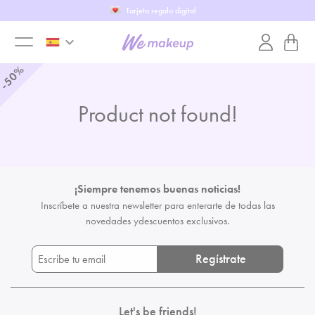
Tarjeta regalo digital
keyboard_arrow_down
toggle
%
50
-
menu
Product not found!
¡Siempre tenemos buenas noticias!
Inscríbete a nuestra newsletter para enterarte de todas las
novedades y
descuentos exclusivos.
Regístrate
Let's be friends!