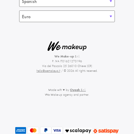
We Make-up
S.r.l.
P. IVA IT01621270196
Via del Pascolo 25 26010 Chieve (CR)
hello@wemakeup.it
/ © 2026 All rights reserved.
Made with ♥ by
Oyeah
S.r.l.
We Make-up agency and partner.