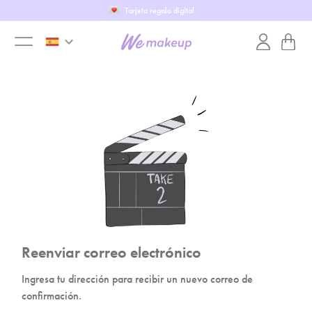
Tarjeta regalo digital
keyboard_arrow_down
toggle
menu
Reenviar correo electrónico
Ingresa tu dirección para recibir un nuevo correo de
confirmación.