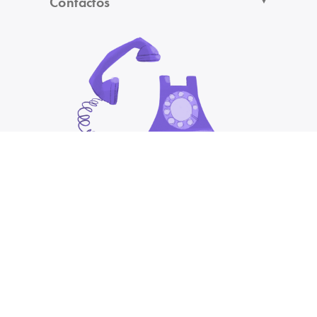
Contactos
Estás navegando desde
SPAIN/EUR/ES
Elige otro país:
Cannot find your country in the list?