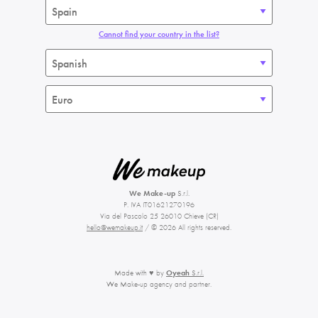
Cannot find your country in the list?
We Make-up
S.r.l.
P. IVA IT01621270196
Via del Pascolo 25 26010 Chieve (CR)
hello@wemakeup.it
/ © 2026 All rights reserved.
Made with ♥ by
Oyeah
S.r.l.
We Make-up agency and partner.