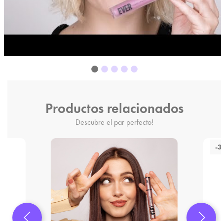
Productos relacionados
Descubre el par perfecto!
-