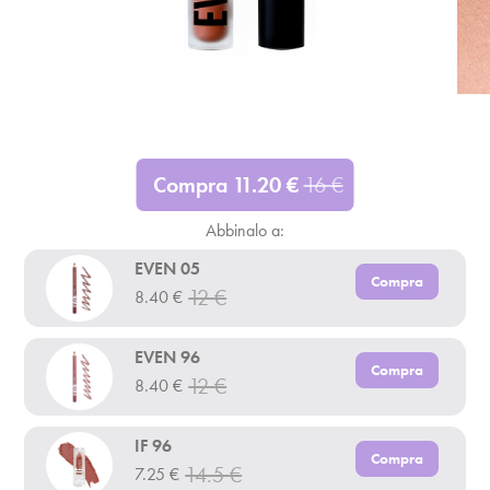
Compra
11.20
€
16
€
Abbinalo a:
EVEN 05
Compra
12
€
8.40
€
EVEN 96
Compra
12
€
8.40
€
IF 96
Compra
14.5
€
7.25
€