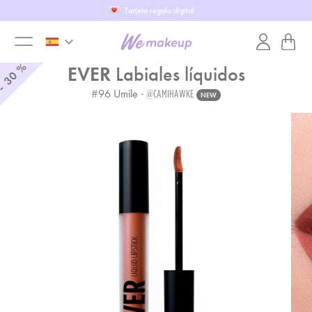
Tarjeta regalo digital
keyboard_arrow_down
toggle
%
EVER
Labiales líquidos
30
-
#
96
Umile
- @CAMIHAWKE
NEW
menu