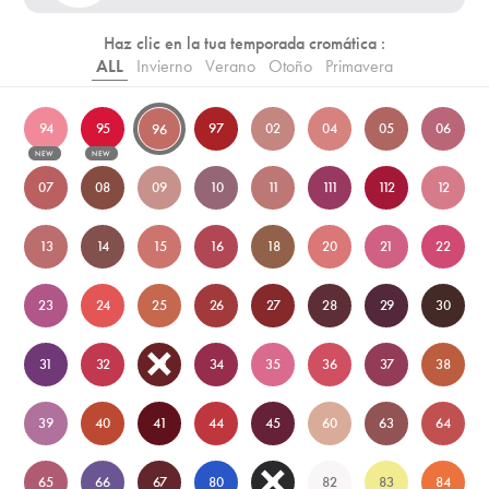
Haz clic en la tua temporada cromática :
ALL
Invierno
Verano
Otoño
Primavera
94
95
97
02
04
05
06
96
NEW
NEW
07
08
09
10
11
111
112
12
13
14
15
16
18
20
21
22
23
24
25
26
27
28
29
30
31
32
33
34
35
36
37
38
39
40
41
44
45
60
63
64
65
66
67
80
81
82
83
84